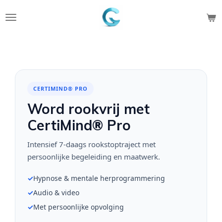
Ga
direct
naar
de
hoofdinhoud
CERTIMIND® PRO
Word rookvrij met
CertiMind® Pro
Intensief 7-daags rookstoptraject met
persoonlijke begeleiding en maatwerk.
✓
Hypnose & mentale herprogrammering
✓
Audio & video
✓
Met persoonlijke opvolging