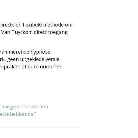
directe en flexibele methode om
ke Van Tuyckom direct toegang
rogrammerende hypnose-
k, geen uitgeklede versie,
afspraken of dure uurlonen,
ten mogen niet worden
rechthebbende.”