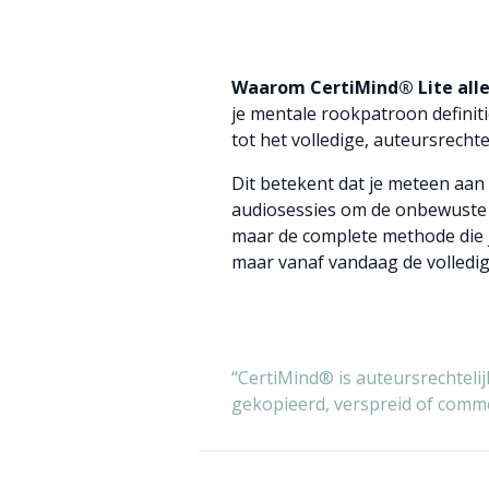
Waarom CertiMind® Lite alle
je mentale rookpatroon definiti
tot het volledige, auteursrech
Dit betekent dat je meteen aa
audiosessies om de onbewuste '
maar de complete methode die j
maar vanaf vandaag de volledig
“CertiMind® is auteursrechteli
gekopieerd, verspreid of comme