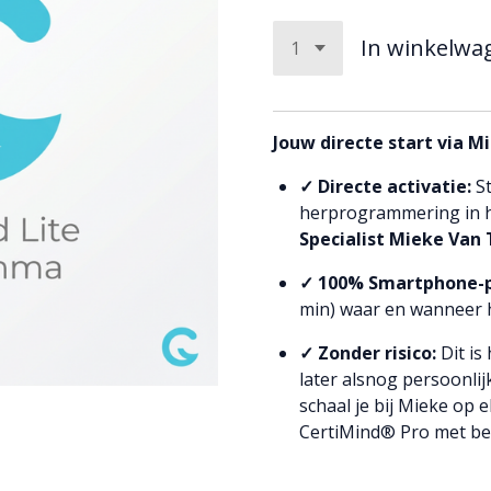
In winkelwa
Jouw directe start via 
✓ Directe activatie:
St
herprogrammering in h
Specialist Mieke Van
✓ 100% Smartphone-p
min) waar en wanneer h
✓ Zonder risico:
Dit is
later alsnog persoonlij
schaal je bij Mieke op
CertiMind® Pro met beh