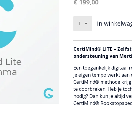
€ 199,00
In winkelwa
CertiMind® LITE – Zelfs
ondersteuning van Mert
Een toegankelijk digitaa
je eigen tempo werkt aan e
CertiMind® methode krijg
te doorbreken. Heb je toch
nodig? Dan kun je altijd 
CertiMind® Rookstopspecia