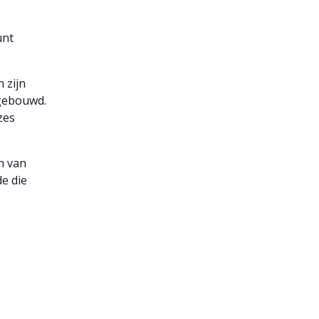
unt
 zijn
pgebouwd.
zes
n van
e die