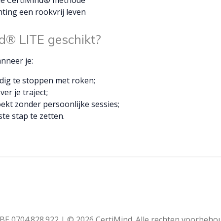
hting een rookvrij leven
nd® LITE geschikt?
nneer je:
dig te stoppen met roken;
er je traject;
ekt zonder persoonlijke sessies;
te stap te zetten.
BE 0704.828.922
|
© 2026 CertiMind. Alle rechten voorbeho