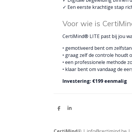
✓ Een eerste krachtige stap ric
Voor wie is CertiMi
CertiMind® LITE past bij jou wa
• gemotiveerd bent om zelfstan
• graag zelf de controle houdt ov
• een professionele methode zo
• klaar bent om vandaag de eers
Investering: €199 eenmalig
D
S
e
h
l
a
e
r
n
e
CertiMind®
|
info@certimind.be
|