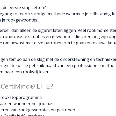
f de eerste stap zetten?
oegang tot een krachtige methode waarmee je zelfstandig k
n je rookgewoontes.
rder dan alleen de sigaret laten liggen. Veel rookmomenten
tronen, vaste situaties en gewoontes die jarenlang zijn o
je om bewust met deze patronen om te gaan en nieuwe keu
eigen tempo aan de slag met de ondersteuning en technieke
regie, terwijl je gebruikmaakt van een professionele method
en naar een rookvrij leven.
 CertiMind® LITE?
® rookstopprogramma
aar en wanneer het jou past
nderen van rookgewoontes en patronen
 de CertiMind® methode